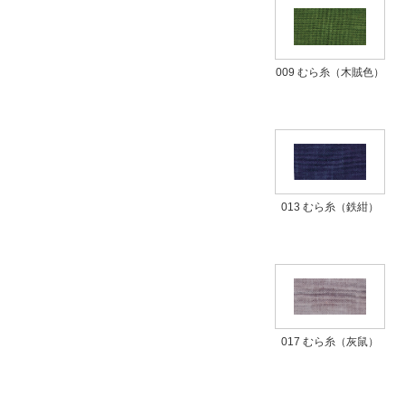
009 むら糸（木賊色）
013 むら糸（鉄紺）
017 むら糸（灰鼠）