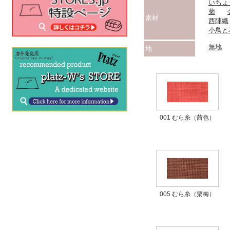
いちょ
菊
素材
西陣織
小鳥と
無地
地
001 むら糸（茜色）
005 むら糸（栗梅）