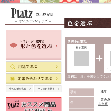
選択中の商品
形を選択
1
最初に「形」を選択してく
通年
季節
赤色系
色
灰色系