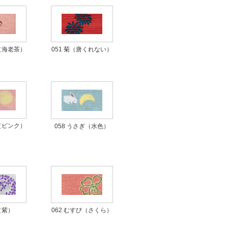
051 菊（唐くれない）
め（海老茶）
ぎ（ピンク）
058 うさぎ（水色）
（紫）
062 むすび（さくら）