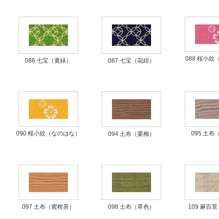
088 桜小
086 七宝（黄緑）
087 七宝（花紺）
095 土
090 桜小紋（なのはな）
094 土布（栗梅）
097 土布（蜜柑茶）
109 麻百
098 土布（草色）