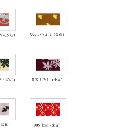
066 いちょう（金茶）
（べんがら）
（とりのこ）
070 もみじ（小豆）
魚（浅紫）
085 七宝（朱赤）