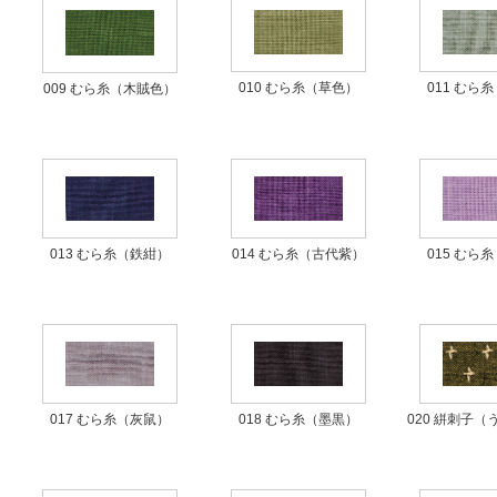
010 むら糸（草色）
011 むら
009 むら糸（木賊色）
013 むら糸（鉄紺）
014 むら糸（古代紫）
015 むら
020 絣刺子
018 むら糸（墨黒）
017 むら糸（灰鼠）