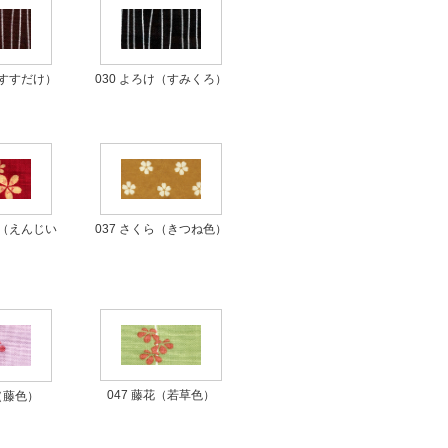
030 よろけ（すみくろ）
（すすだけ）
037 さくら（きつね色）
し（えんじい
）
047 藤花（若草色）
花（藤色）