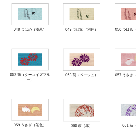
048 つばめ（浅葱）
049 つばめ（利休）
050 つば
052 菊（ターコイズブル
053 菊（ベージュ）
057 うさ
ー）
059 うさぎ（茶色）
061 萩
060 萩（赤）