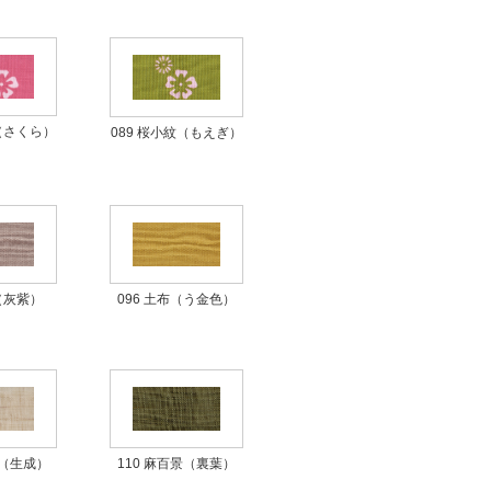
紋（さくら）
089 桜小紋（もえぎ）
布（灰紫）
096 土布（う金色）
景（生成）
110 麻百景（裏葉）