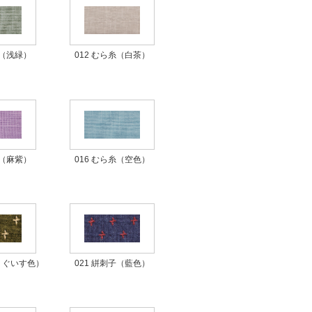
012 むら糸（白茶）
糸（浅緑）
016 むら糸（空色）
糸（麻紫）
（うぐいす色）
021 絣刺子（藍色）