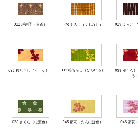
022 絣刺子（焦茶）
029 よろけ
028 よろけ（くちなし）
032 桜ちらし（ひわいろ）
031 桜ちらし（くちなし）
033 桜ちら
ろ
038 さくら（松葉色）
045 藤花（たんぽぽ色）
046 藤