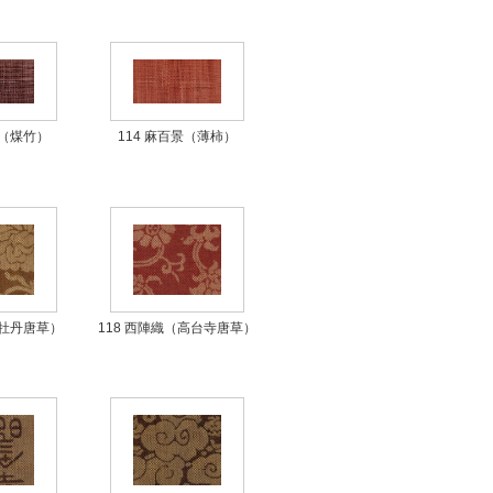
景（煤竹）
114 麻百景（薄柿）
（牡丹唐草）
118 西陣織（高台寺唐草）