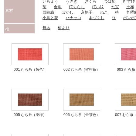
いちょう
うさぎ
さくら
つばめ
むすび
菊
金魚
桜ちらし
桜小紋
七宝
土布
素材
西陣織
ぼかし
京格子
ねこ
椿
九曜
小鳥と花
ハナッコ
本づくし
豆
ボンボ
無地
柄あり
地
001 むら糸（茜色）
002 むら糸（蜜柑茶）
003 むら
006 むら糸（金茶色）
005 むら糸（栗梅）
007 むら