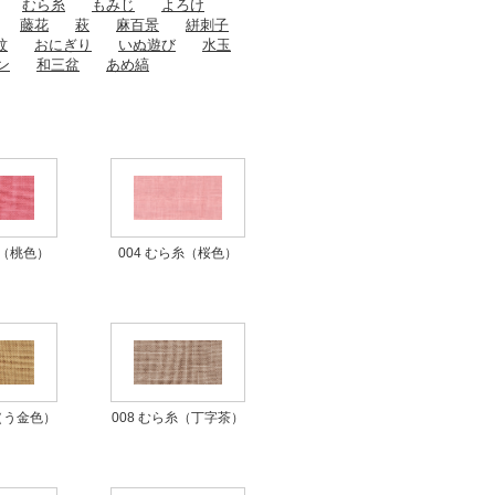
むら糸
もみじ
よろけ
藤花
萩
麻百景
絣刺子
紋
おにぎり
いぬ遊び
水玉
ン
和三盆
あめ縞
004 むら糸（桜色）
糸（桃色）
008 むら糸（丁字茶）
糸（う金色）