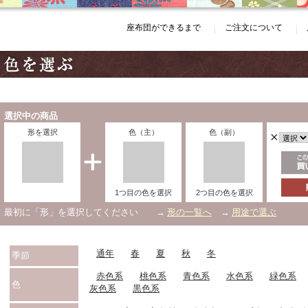
座布団ができるまで
ご注文について
選択中の商品
形を選択
色（主）
色（副）
×
1つ目の色を選択
2つ目の色を選択
最初に「形」を選択してください →
形の一覧へ
→
用途で選ぶ
通年
春
夏
秋
冬
季節
赤色系
桃色系
青色系
水色系
緑色系
色
灰色系
黒色系