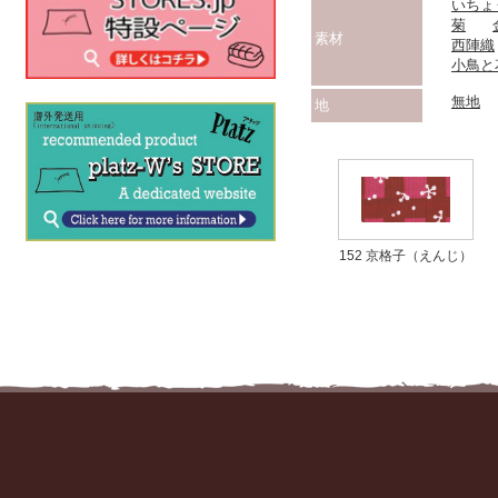
いちょ
菊
素材
西陣織
小鳥と
無地
地
152 京格子（えんじ）