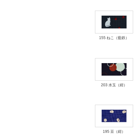
155 ねこ（藍鉄）
203 水玉（紺）
195 豆（紺）