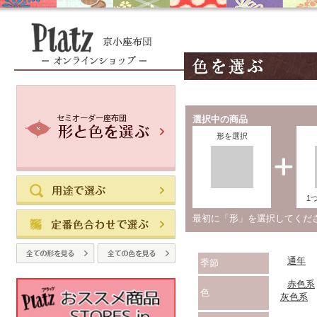
選択中の商品
形を選択
1
最初に「形」を選択してく
通年
季節
赤色系
色
灰色系