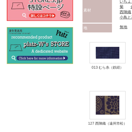
いちょ
菊
素材
西陣織
小鳥と
無地
地
013 むら糸（鉄紺）
127 西陣織（遠州市松）