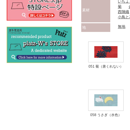
いちょ
菊
素材
西陣織
小鳥と
無地
地
051 菊（唐くれない）
058 うさぎ（水色）