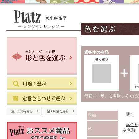
選択中の商品
形を選択
1
最初に「形」を選択してく
通年
季節
赤色系
色
灰色系