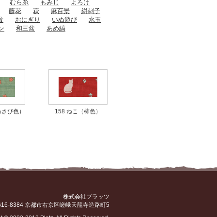
むら糸
もみじ
よろけ
藤花
萩
麻百景
絣刺子
紋
おにぎり
いぬ遊び
水玉
ン
和三盆
あめ縞
（わさび色）
158 ねこ（柿色）
株式会社プラッツ
616-8384 京都市右京区嵯峨天龍寺造路町5