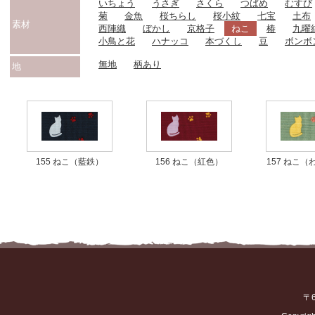
いちょう
うさぎ
さくら
つばめ
むすび
菊
金魚
桜ちらし
桜小紋
七宝
土布
素材
西陣織
ぼかし
京格子
ねこ
椿
九曜
小鳥と花
ハナッコ
本づくし
豆
ボンボ
無地
柄あり
地
155 ねこ（藍鉄）
156 ねこ（紅色）
157 ねこ
〒