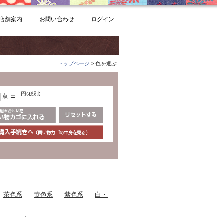
店舗案内
お問い合わせ
ログイン
トップページ
> 色を選ぶ
円(税別)
=
点
茶色系
黄色系
紫色系
白・