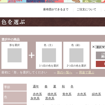
座布団ができるまで
ご注文について
選択中の商品
形を選択
色（主）
色（副）
×
1つ目の色を選択
2つ目の色を選択
最初に「形」を選択してください →
形の一覧へ
→
用途で選ぶ
通年
春
夏
秋
冬
季節
赤色系
桃色系
青色系
水色系
緑色系
色
灰色系
黒色系