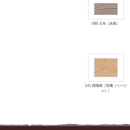
095 土布（灰紫）
141 西陣織（荒磯（ベージ
ュ））