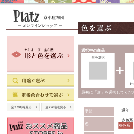
選択中の商品
形を選択
1
最初に「形」を選択してく
通年
季節
赤色系
色
灰色系