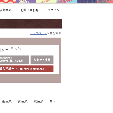
店舗案内
お問い合わせ
ログイン
トップページ
> 色を選ぶ
円(税別)
=
点
茶色系
黄色系
紫色系
白・