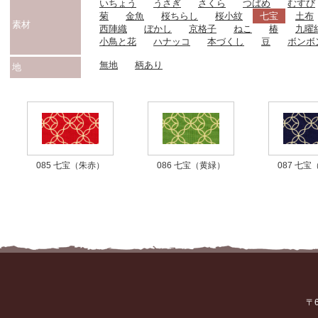
いちょう
うさぎ
さくら
つばめ
むすび
菊
金魚
桜ちらし
桜小紋
七宝
土布
素材
西陣織
ぼかし
京格子
ねこ
椿
九曜
小鳥と花
ハナッコ
本づくし
豆
ボンボ
無地
柄あり
地
085 七宝（朱赤）
086 七宝（黄緑）
087 七
〒