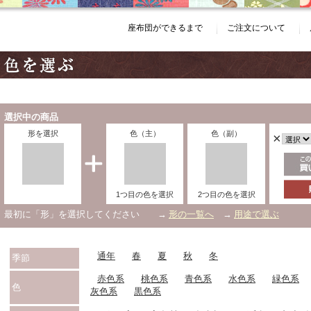
座布団ができるまで
ご注文について
選択中の商品
形を選択
色（主）
色（副）
×
1つ目の色を選択
2つ目の色を選択
最初に「形」を選択してください →
形の一覧へ
→
用途で選ぶ
通年
春
夏
秋
冬
季節
赤色系
桃色系
青色系
水色系
緑色系
色
灰色系
黒色系