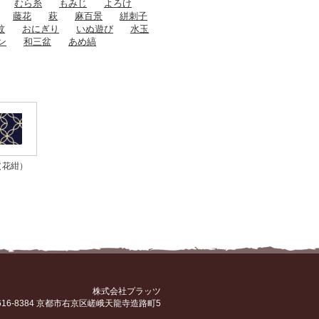
むら糸
もみじ
よろけ
藤花
萩
麻百景
絣刺子
紋
おにぎり
いぬ遊び
水玉
ン
和三盆
あめ縞
宝（花紺）
株式会社プラッツ
616-8384 京都市右京区嵯峨天龍寺造路町5